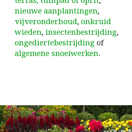
terras, tuinpad of oprit
,
nieuwe aanplantingen
,
vijveronderhoud
,
onkruid
wieden
,
insectenbestrijding
,
ongediertebestrijding
of
algemene snoeiwerken
.