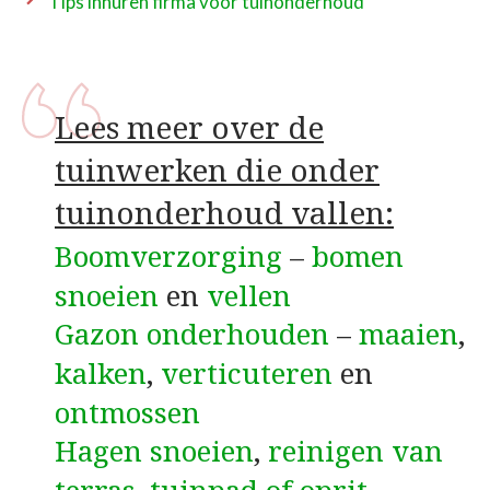
Tips inhuren firma voor tuinonderhoud
Lees meer over de
tuinwerken die onder
tuinonderhoud vallen:
Boomverzorging
–
bomen
snoeien
en
vellen
Gazon onderhouden
–
maaien
,
kalken
,
verticuteren
en
ontmossen
Hagen snoeien
,
reinigen van