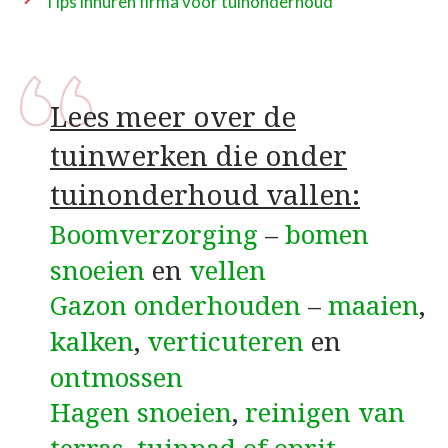
Tips inhuren firma voor tuinonderhoud
Lees meer over de
tuinwerken die onder
tuinonderhoud vallen:
Boomverzorging
–
bomen
snoeien
en
vellen
Gazon onderhouden
–
maaien
,
kalken
,
verticuteren
en
ontmossen
Hagen snoeien
,
reinigen van