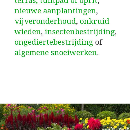
terras, tuinpad of oprit
,
nieuwe aanplantingen
,
vijveronderhoud
,
onkruid
wieden
,
insectenbestrijding
,
ongediertebestrijding
of
algemene snoeiwerken
.