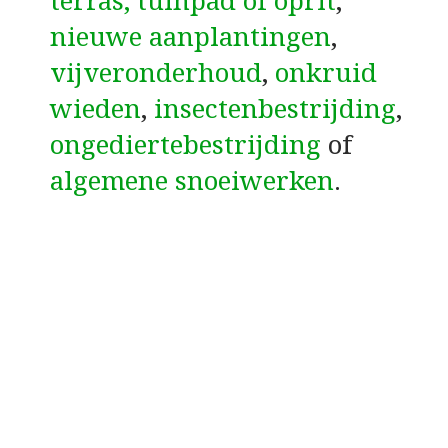
terras, tuinpad of oprit
,
nieuwe aanplantingen
,
vijveronderhoud
,
onkruid
wieden
,
insectenbestrijding
,
ongediertebestrijding
of
algemene snoeiwerken
.