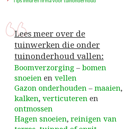
Tips inhuren firma voor tuinonderhoud
Lees meer over de
tuinwerken die onder
tuinonderhoud vallen:
Boomverzorging
–
bomen
snoeien
en
vellen
Gazon onderhouden
–
maaien
,
kalken
,
verticuteren
en
ontmossen
Hagen snoeien
,
reinigen van