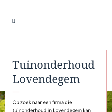
Spring
naar
de
inhoud
Menu
Tuinonderhoud
Lovendegem
Op zoek naar een firma die
tuinonderhoud in Lovendegem kan