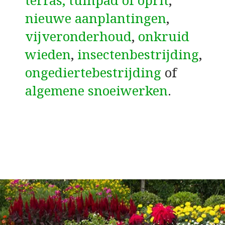
terras, tuinpad of oprit
,
nieuwe aanplantingen
,
vijveronderhoud
,
onkruid
wieden
,
insectenbestrijding
,
ongediertebestrijding
of
algemene snoeiwerken
.