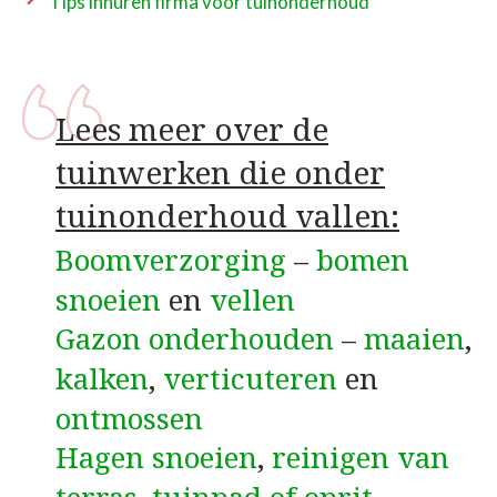
Tips inhuren firma voor tuinonderhoud
Lees meer over de
tuinwerken die onder
tuinonderhoud vallen:
Boomverzorging
–
bomen
snoeien
en
vellen
Gazon onderhouden
–
maaien
,
kalken
,
verticuteren
en
ontmossen
Hagen snoeien
,
reinigen van