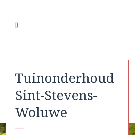
Spring
naar
de
inhoud
Menu
Tuinonderhoud
Sint-Stevens-
Woluwe