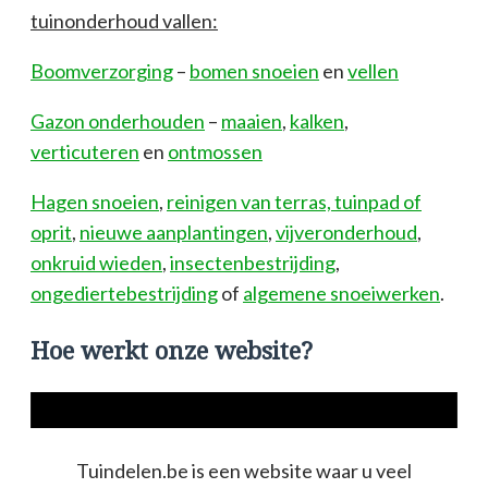
tuinonderhoud vallen:
Boomverzorging
–
bomen snoeien
en
vellen
Gazon onderhouden
–
maaien
,
kalken
,
verticuteren
en
ontmossen
Hagen snoeien
,
reinigen van terras, tuinpad of
oprit
,
nieuwe aanplantingen
,
vijveronderhoud
,
onkruid wieden
,
insectenbestrijding
,
ongediertebestrijding
of
algemene snoeiwerken
.
Hoe werkt onze website?
Tuindelen.be is een website waar u veel