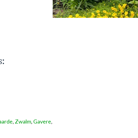
s:
aarde
,
Zwalm
,
Gavere
,