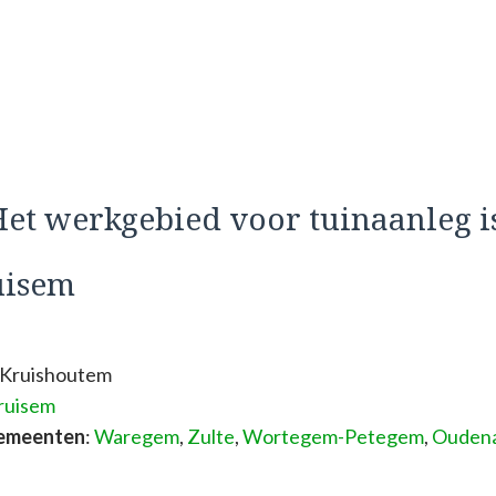
et werkgebied voor tuinaanleg i
uisem
 Kruishoutem
ruisem
gemeenten
:
Waregem
,
Zulte
,
Wortegem-Petegem
,
Ouden