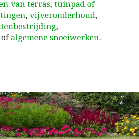
en van terras, tuinpad of
tingen
,
vijveronderhoud
,
ctenbestrijding
,
of
algemene snoeiwerken
.