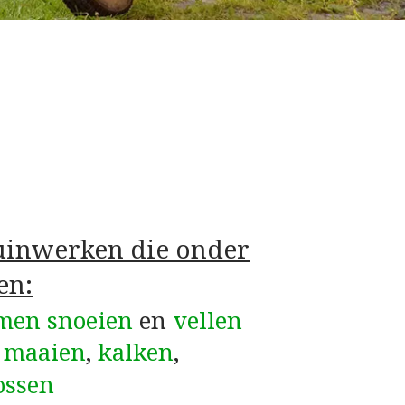
tuinwerken die onder
en:
men snoeien
en
vellen
–
maaien
,
kalken
,
ossen