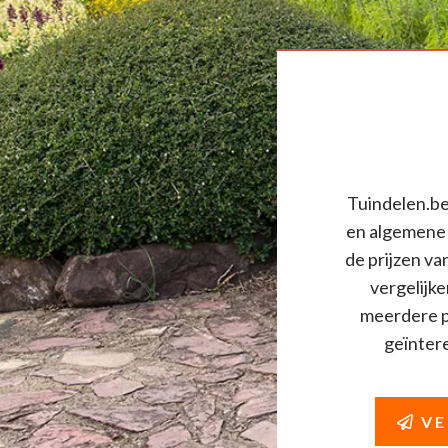
Tuindelen.be 
en algemene 
de prijzen va
vergelijke
meerdere pr
geïnteres
VE