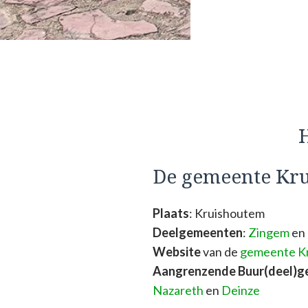
H
De gemeente Kr
Plaats
: Kruishoutem
Deelgemeenten
:
Zingem
en
Website
van de
gemeente K
Aangrenzende Buur(deel)
Nazareth
en
Deinze