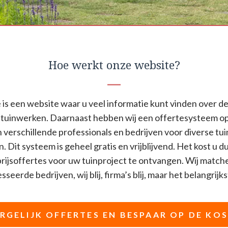
Hoe werkt onze website?
is een website waar u veel informatie kunt vinden over de
tuinwerken. Daarnaast hebben wij een offertesysteem o
n verschillende professionals en bedrijven voor diverse t
n. Dit systeem is geheel gratis en vrijblijvend. Het kost u d
ijsoffertes voor uw tuinproject te ontvangen. Wij match
seerde bedrijven, wij blij, firma’s blij, maar het belangrijkst
RGELIJK OFFERTES EN BESPAAR OP DE KO