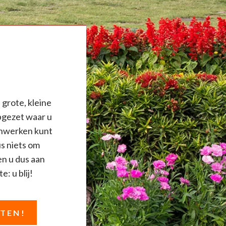
 grote, kleine
pgezet waar u
uinwerken kunt
us niets om
en u dus aan
e: u blij!
STEN!