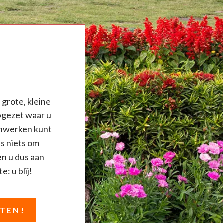
 grote, kleine
pgezet waar u
uinwerken kunt
us niets om
en u dus aan
e: u blij!
STEN!