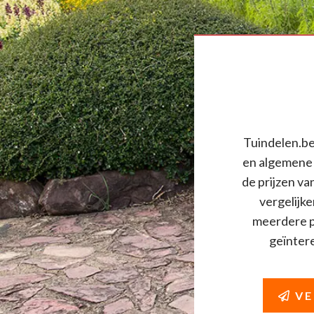
Tuindelen.be 
en algemene 
de prijzen va
vergelijke
meerdere pr
geïnteres
VE