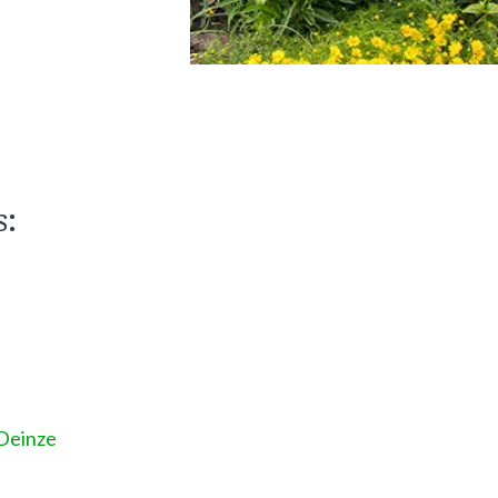
s:
Deinze