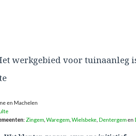
et werkgebied voor tuinaanleg i
te
sene en Machelen
ulte
gemeenten
:
Zingem
,
Waregem
,
Wielsbeke
,
Dentergem
en