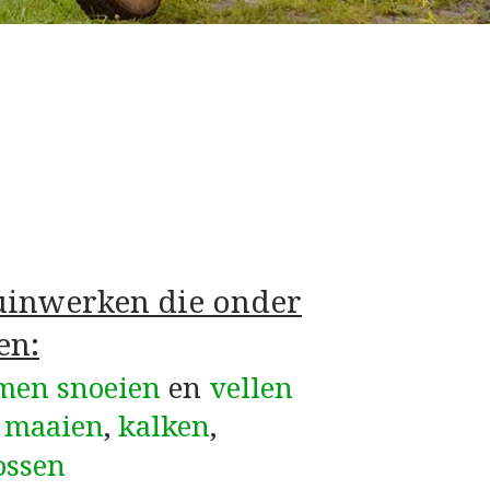
tuinwerken die onder
en:
men snoeien
en
vellen
–
maaien
,
kalken
,
ossen