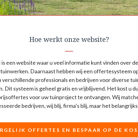
Hoe werkt onze website?
is een website waar u veel informatie kunt vinden over de
tuinwerken. Daarnaast hebben wij een offertesysteem o
n verschillende professionals en bedrijven voor diverse t
n. Dit systeem is geheel gratis en vrijblijvend. Het kost u d
ijsoffertes voor uw tuinproject te ontvangen. Wij match
seerde bedrijven, wij blij, firma’s blij, maar het belangrijkst
RGELIJK OFFERTES EN BESPAAR OP DE KO