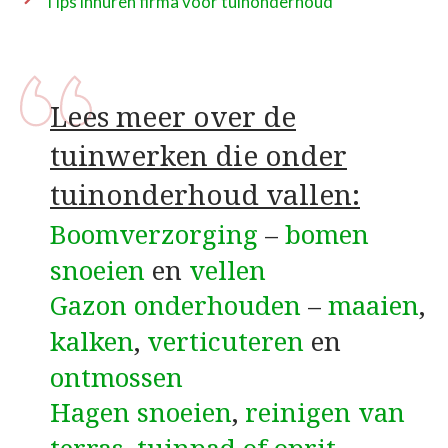
Tips inhuren firma voor tuinonderhoud
Lees meer over de
tuinwerken die onder
tuinonderhoud vallen:
Boomverzorging
–
bomen
snoeien
en
vellen
Gazon onderhouden
–
maaien
,
kalken
,
verticuteren
en
ontmossen
Hagen snoeien
,
reinigen van