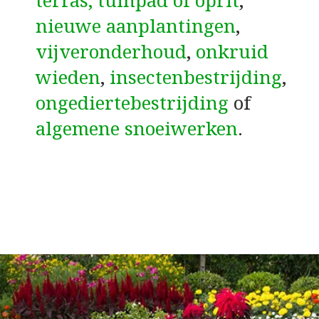
terras, tuinpad of oprit
,
nieuwe aanplantingen
,
vijveronderhoud
,
onkruid
wieden
,
insectenbestrijding
,
ongediertebestrijding
of
algemene snoeiwerken
.