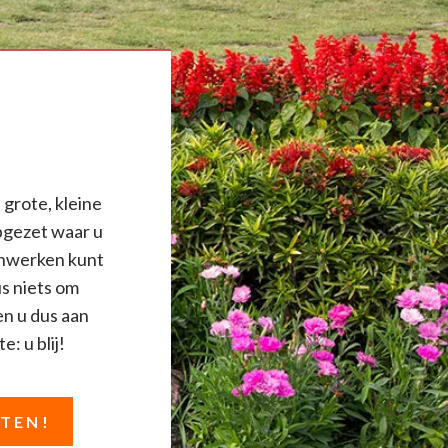
 grote, kleine
pgezet waar u
uinwerken kunt
us niets om
en u dus aan
e: u blij!
STEN!