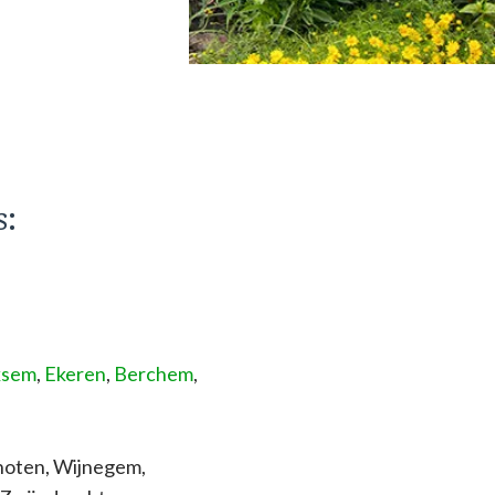
s:
ksem
,
Ekeren
,
Berchem
,
choten, Wijnegem,