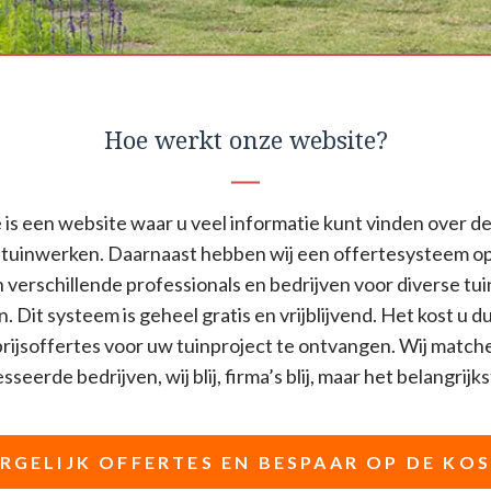
Hoe werkt onze website?
is een website waar u veel informatie kunt vinden over de
tuinwerken. Daarnaast hebben wij een offertesysteem o
n verschillende professionals en bedrijven voor diverse t
n. Dit systeem is geheel gratis en vrijblijvend. Het kost u d
ijsoffertes voor uw tuinproject te ontvangen. Wij match
seerde bedrijven, wij blij, firma’s blij, maar het belangrijkst
RGELIJK OFFERTES EN BESPAAR OP DE KO