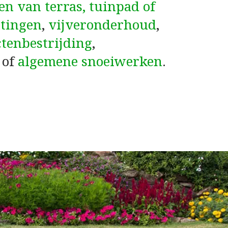
en van terras, tuinpad of
tingen
,
vijveronderhoud
,
ctenbestrijding
,
of
algemene snoeiwerken
.