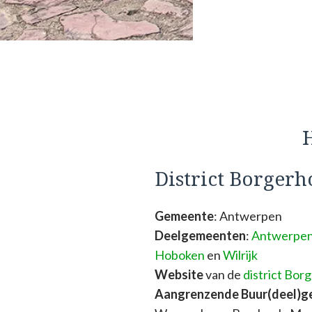
H
District Borgerh
Gemeente
: Antwerpen
Deelgemeenten
:
Antwerpe
Hoboken
en
Wilrijk
Website
van de
district Bor
Aangrenzende Buur(deel)