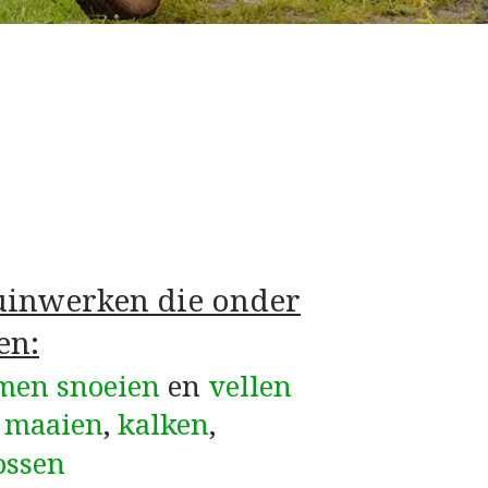
tuinwerken die onder
en:
men snoeien
en
vellen
–
maaien
,
kalken
,
ossen