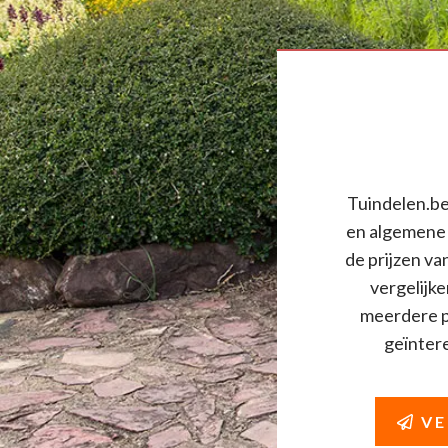
Tuindelen.be 
en algemene 
de prijzen va
vergelijke
meerdere pr
geïnteres
VE