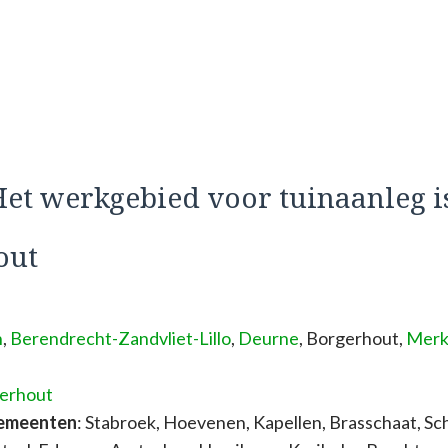
et werkgebied voor tuinaanleg i
out
n
,
Berendrecht-Zandvliet-Lillo
,
Deurne
, Borgerhout,
Mer
gerhout
gemeenten
: Stabroek, Hoevenen, Kapellen, Brasschaat, S