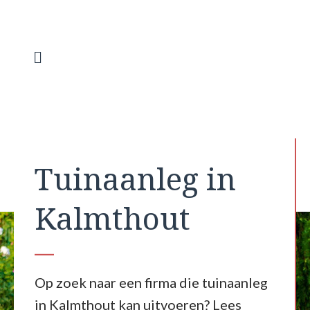
Spring
naar
de
inhoud
Menu
Tuinaanleg in
Kalmthout
Op zoek naar een firma die tuinaanleg
in Kalmthout kan uitvoeren? Lees