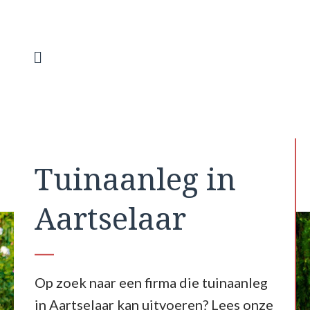
Spring
naar
de
inhoud
Menu
Tuinaanleg in
Aartselaar
Op zoek naar een firma die tuinaanleg
in Aartselaar kan uitvoeren? Lees onze