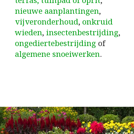
terras, tuinpad of oprit
,
nieuwe aanplantingen
,
vijveronderhoud
,
onkruid
wieden
,
insectenbestrijding
,
ongediertebestrijding
of
algemene snoeiwerken
.