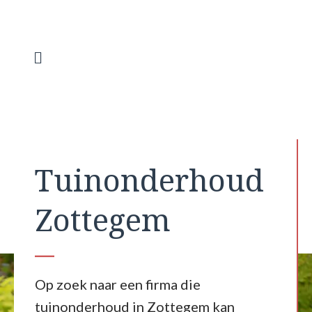
Spring
naar
de
inhoud
Menu
Tuinonderhoud
Zottegem
Op zoek naar een firma die
tuinonderhoud in Zottegem kan