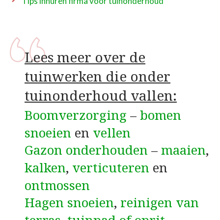
Tips inhuren firma voor tuinonderhoud
Lees meer over de
tuinwerken die onder
tuinonderhoud vallen:
Boomverzorging
–
bomen
snoeien
en
vellen
Gazon onderhouden
–
maaien
,
kalken
,
verticuteren
en
ontmossen
Hagen snoeien
,
reinigen van