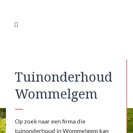
Spring
naar
de
inhoud
Menu
Tuinonderhoud
Wommelgem
Op zoek naar een firma die
tuinonderhoud in Wommelgem kan