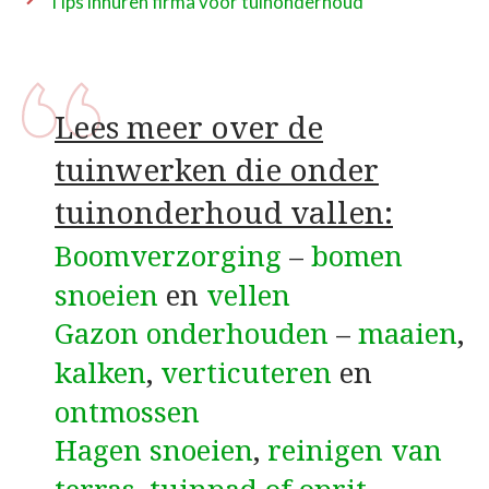
Tips inhuren firma voor tuinonderhoud
Lees meer over de
tuinwerken die onder
tuinonderhoud vallen:
Boomverzorging
–
bomen
snoeien
en
vellen
Gazon onderhouden
–
maaien
,
kalken
,
verticuteren
en
ontmossen
Hagen snoeien
,
reinigen van