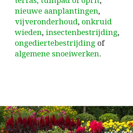
terras, tuinpad of oprit
,
nieuwe aanplantingen
,
vijveronderhoud
,
onkruid
wieden
,
insectenbestrijding
,
ongediertebestrijding
of
algemene snoeiwerken
.