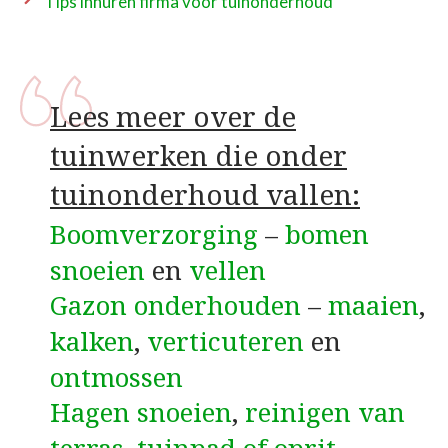
Tips inhuren firma voor tuinonderhoud
Lees meer over de
tuinwerken die onder
tuinonderhoud vallen:
Boomverzorging
–
bomen
snoeien
en
vellen
Gazon onderhouden
–
maaien
,
kalken
,
verticuteren
en
ontmossen
Hagen snoeien
,
reinigen van