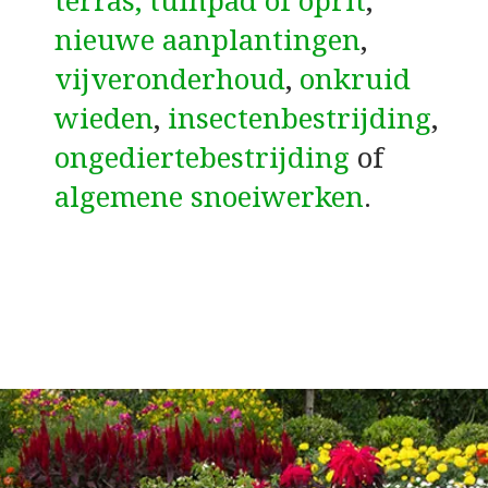
terras, tuinpad of oprit
,
nieuwe aanplantingen
,
vijveronderhoud
,
onkruid
wieden
,
insectenbestrijding
,
ongediertebestrijding
of
algemene snoeiwerken
.