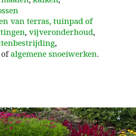
ossen
en van terras, tuinpad of
tingen
,
vijveronderhoud
,
ctenbestrijding
,
of
algemene snoeiwerken
.