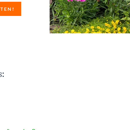
STEN!
s: