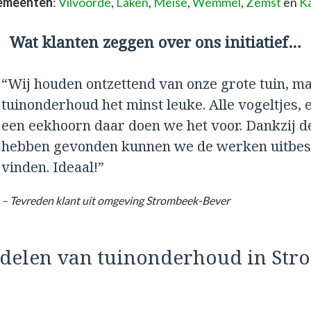
gemeenten
:
Vilvoorde
,
Laken
,
Meise
,
Wemmel
,
Zemst
en
K
Wat klanten zeggen over ons initiatief…
“Wij houden ontzettend van onze grote tuin, m
tuinonderhoud het minst leuke. Alle vogeltjes, e
een eekhoorn daar doen we het voor. Dankzij d
hebben gevonden kunnen we de werken uitbest
vinden. Ideaal!”
– Tevreden klant uit omgeving Strombeek-Bever
rdelen van tuinonderhoud in St