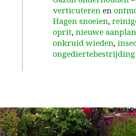
verticuteren
en
ontm
Hagen snoeien
,
reinig
oprit
,
nieuwe aanplan
onkruid wieden
,
inse
ongediertebestrijding