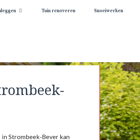
nleggen
Tuin renoveren
Snoeiwerken
trombeek-
d in Strombeek-Bever kan