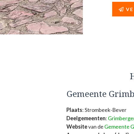
VE
H
Gemeente Grimb
Plaats
: Strombeek-Bever
Deelgemeenten
:
Grimberge
Website
van de
Gemeente G