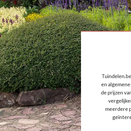
Tuindelen.be 
en algemene 
de prijzen va
vergelijke
meerdere pr
geïnteres