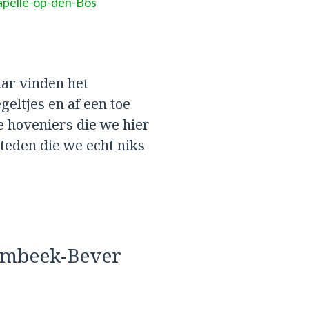
apelle-op-den-Bos
aar vinden het
geltjes en af een toe
e hoveniers die we hier
eden die we echt niks
rombeek-Bever