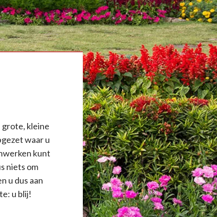
 grote, kleine
pgezet waar u
uinwerken kunt
us niets om
en u dus aan
e: u blij!