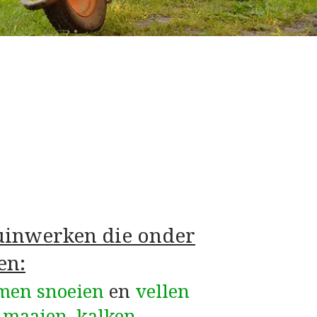
tuinwerken die onder
en:
men snoeien
en
vellen
–
maaien
,
kalken
,