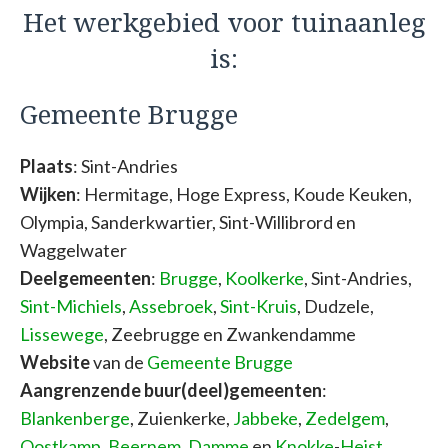
Het werkgebied voor tuinaanleg
is:
Gemeente Brugge
Plaats
: Sint-Andries
Wijken
: Hermitage, Hoge Express, Koude Keuken,
Olympia, Sanderkwartier, Sint-Willibrord en
Waggelwater
Deelgemeenten
:
Brugge
,
Koolkerke
, Sint-Andries,
Sint-Michiels
,
Assebroek
,
Sint-Kruis
, Dudzele,
Lissewege
, Zeebrugge en Zwankendamme
Website
van de
Gemeente Brugge
Aangrenzende buur(deel)gemeenten
:
Blankenberge
, Zuienkerke,
Jabbeke
,
Zedelgem
,
Oostkamp
,
Beernem
,
Damme
en
Knokke
-
Heist