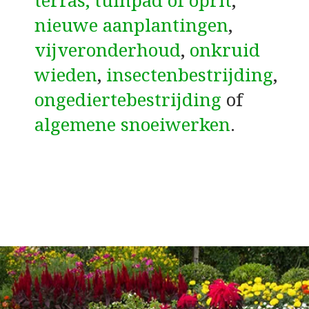
terras, tuinpad of oprit
,
nieuwe aanplantingen
,
vijveronderhoud
,
onkruid
wieden
,
insectenbestrijding
,
ongediertebestrijding
of
algemene snoeiwerken
.