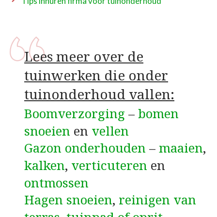
Tips inhuren firma voor tuinonderhoud
Lees meer over de
tuinwerken die onder
tuinonderhoud vallen:
Boomverzorging
–
bomen
snoeien
en
vellen
Gazon onderhouden
–
maaien
,
kalken
,
verticuteren
en
ontmossen
Hagen snoeien
,
reinigen van