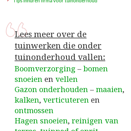
Tips inhuren firma voor tuinonderhoud
Lees meer over de
tuinwerken die onder
tuinonderhoud vallen:
Boomverzorging
–
bomen
snoeien
en
vellen
Gazon onderhouden
–
maaien
,
kalken
,
verticuteren
en
ontmossen
Hagen snoeien
,
reinigen van