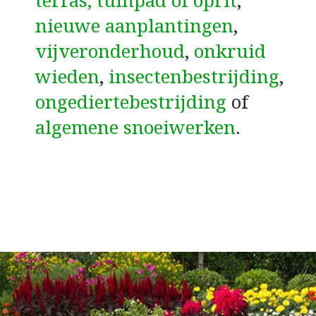
terras, tuinpad of oprit
,
nieuwe aanplantingen
,
vijveronderhoud
,
onkruid
wieden
,
insectenbestrijding
,
ongediertebestrijding
of
algemene snoeiwerken
.