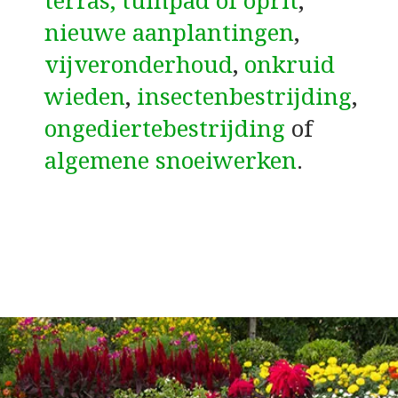
terras, tuinpad of oprit
,
nieuwe aanplantingen
,
vijveronderhoud
,
onkruid
wieden
,
insectenbestrijding
,
ongediertebestrijding
of
algemene snoeiwerken
.