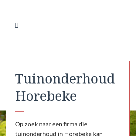
Spring
naar
de
inhoud
Menu
Tuinonderhoud
Horebeke
Op zoek naar een firma die
tuinonderhoud in Horebeke kan