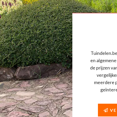
Tuindelen.be 
en algemene 
de prijzen va
vergelijke
meerdere pr
geïnteres
VE