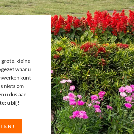
 grote, kleine
pgezet waar u
uinwerken kunt
us niets om
en u dus aan
e: u blij!
STEN!