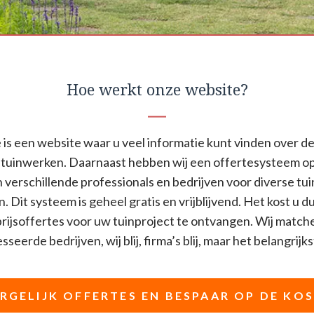
Hoe werkt onze website?
is een website waar u veel informatie kunt vinden over de
tuinwerken. Daarnaast hebben wij een offertesysteem o
n verschillende professionals en bedrijven voor diverse t
n. Dit systeem is geheel gratis en vrijblijvend. Het kost u d
ijsoffertes voor uw tuinproject te ontvangen. Wij match
seerde bedrijven, wij blij, firma’s blij, maar het belangrijkst
RGELIJK OFFERTES EN BESPAAR OP DE KO