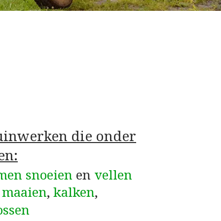
tuinwerken die onder
en:
men snoeien
en
vellen
–
maaien
,
kalken
,
ossen