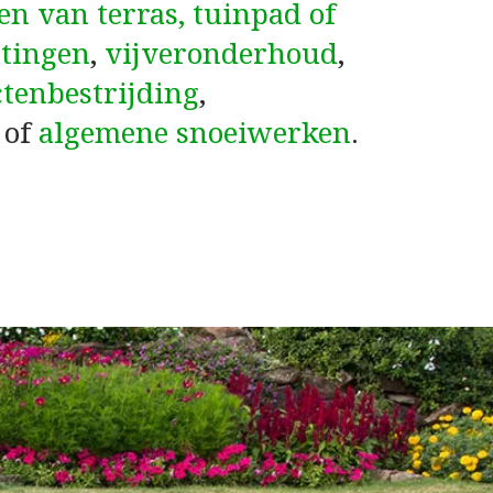
en van terras, tuinpad of
tingen
,
vijveronderhoud
,
ctenbestrijding
,
of
algemene snoeiwerken
.