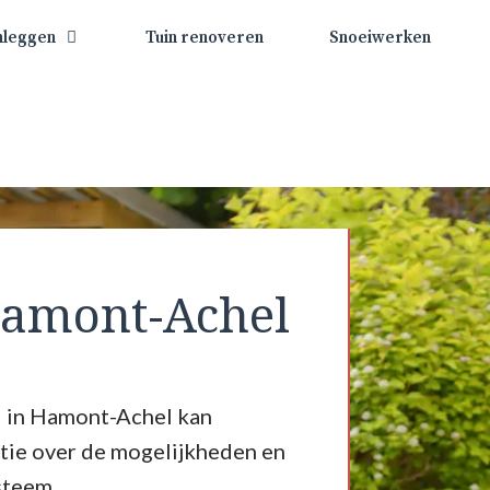
nleggen
Tuin renoveren
Snoeiwerken
amont-Achel
d in Hamont-Achel kan
tie over de mogelijkheden en
steem.