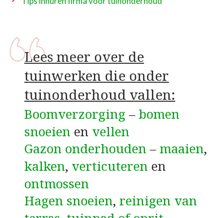
Tips inhuren firma voor tuinonderhoud
Lees meer over de
tuinwerken die onder
tuinonderhoud vallen:
Boomverzorging
–
bomen
snoeien
en
vellen
Gazon onderhouden
–
maaien
,
kalken
,
verticuteren
en
ontmossen
Hagen snoeien
,
reinigen van