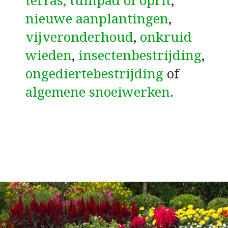
terras, tuinpad of oprit
,
nieuwe aanplantingen
,
vijveronderhoud
,
onkruid
wieden
,
insectenbestrijding
,
ongediertebestrijding
of
algemene snoeiwerken
.