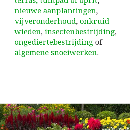
terras, tuinpad of oprit
,
nieuwe aanplantingen
,
vijveronderhoud
,
onkruid
wieden
,
insectenbestrijding
,
ongediertebestrijding
of
algemene snoeiwerken
.