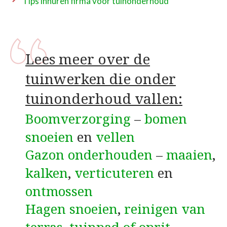
Tips inhuren firma voor tuinonderhoud
Lees meer over de
tuinwerken die onder
tuinonderhoud vallen:
Boomverzorging
–
bomen
snoeien
en
vellen
Gazon onderhouden
–
maaien
,
kalken
,
verticuteren
en
ontmossen
Hagen snoeien
,
reinigen van