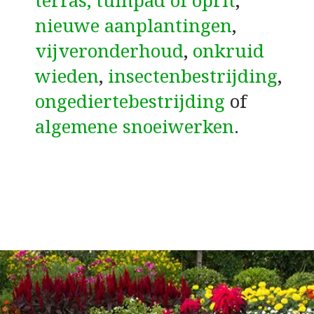
terras, tuinpad of oprit
,
nieuwe aanplantingen
,
vijveronderhoud
,
onkruid
wieden
,
insectenbestrijding
,
ongediertebestrijding
of
algemene snoeiwerken
.