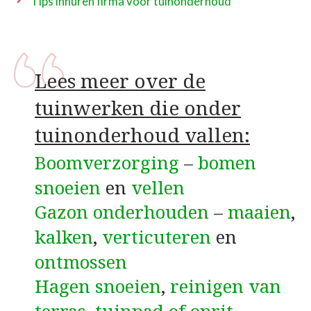
Tips inhuren firma voor tuinonderhoud
Lees meer over de
tuinwerken die onder
tuinonderhoud vallen:
Boomverzorging
–
bomen
snoeien
en
vellen
Gazon onderhouden
–
maaien
,
kalken
,
verticuteren
en
ontmossen
Hagen snoeien
,
reinigen van