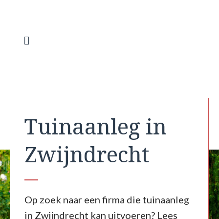
Spring
naar
de
inhoud
Menu
Tuinaanleg in
Zwijndrecht
Op zoek naar een firma die tuinaanleg
in Zwijndrecht kan uitvoeren? Lees