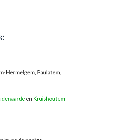
s:
lm-Hermelgem, Paulatem,
udenaarde
en
Kruishoutem
alm, na de nodige