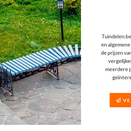
Tuindelen.be 
en algemene 
de prijzen va
vergelijke
meerdere pr
geïnteres
VE