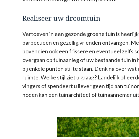
Realiseer uw droomtuin
Vertoeven in een gezonde groene tuin is heerlijk
barbecueën en gezellig vrienden ontvangen. Met 
bovendien ook een frissere en eventueel zelfs s
overgaan op tuinaanleg of uw bestaande tuin in 
bij enkele punten stil te staan. Denk na over wat
ruimte. Welke stijl ziet u graag? Landelijk of e
vingers of spendeert u liever geen tijd aan tuin
noden kan een tuinarchitect of tuinaannemer ui