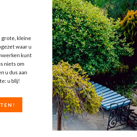
 grote, kleine
pgezet waar u
uinwerken kunt
us niets om
en u dus aan
e: u blij!
STEN!