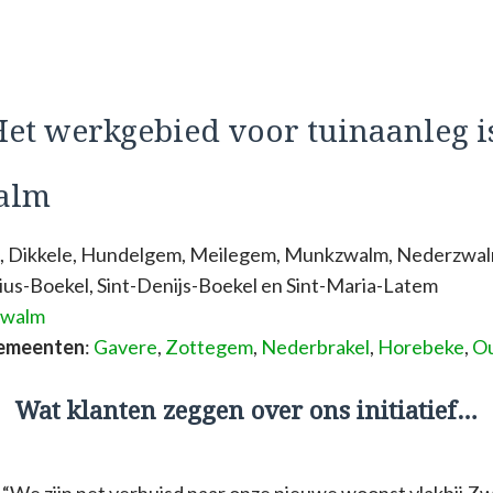
et werkgebied voor tuinaanleg i
alm
m, Dikkele, Hundelgem, Meilegem, Munkzwalm, Nederzwa
ius-Boekel, Sint-Denijs-Boekel en Sint-Maria-Latem
Zwalm
gemeenten
:
Gavere
,
Zottegem
,
Nederbrakel
,
Horebeke
,
O
Wat klanten zeggen over ons initiatief…
“We zijn net verhuisd naar onze nieuwe woonst vlakbij Zw