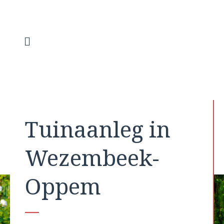
Spring
naar
de
inhoud
Menu
Tuinaanleg in
Wezembeek-
Oppem