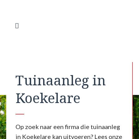
Spring
naar
de
inhoud
Menu
Tuinaanleg in
Koekelare
Op zoek naar een firma die tuinaanleg
in Koekelare kan uitvoeren? Lees onze