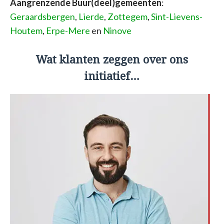
Aangrenzende Buur(deel)gemeenten
:
Geraardsbergen
,
Lierde
,
Zottegem
,
Sint-Lievens-
Houtem
,
Erpe-Mere
en
Ninove
Wat klanten zeggen over ons
initiatief…