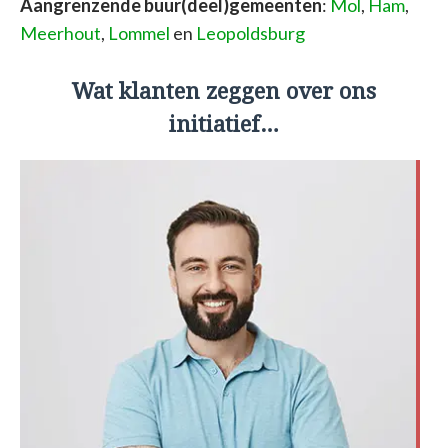
Aangrenzende buur(deel)gemeenten
:
Mol
,
Ham
,
Meerhout
,
Lommel
en
Leopoldsburg
Wat klanten zeggen over ons
initiatief…