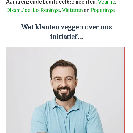
Aangrenzende buur(deel)gemeenten
:
Veurne
,
Diksmuide
,
Lo-Reninge
,
Vleteren
en
Poperinge
Wat klanten zeggen over ons
initiatief…