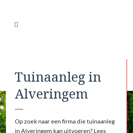
Spring
naar
de
inhoud
Menu
Tuinaanleg in
Alveringem
Op zoek naar een firma die tuinaanleg
in Alveringem kan uitvoeren? Lees